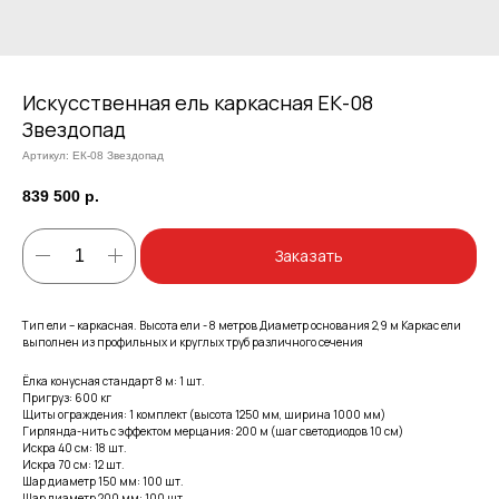
Искусственная ель каркасная ЕК-08
Звездопад
Артикул:
ЕК-08 Звездопад
839 500
р.
Заказать
Тип ели – каркасная. Высота ели - 8 метров Диаметр основания 2,9 м Каркас ели
выполнен из профильных и круглых труб различного сечения
Ёлка конусная стандарт 8 м: 1 шт.
Пригруз: 600 кг
Щиты ограждения: 1 комплект (высота 1250 мм, ширина 1000 мм)
Гирлянда-нить с эффектом мерцания: 200 м (шаг светодиодов 10 см)
Искра 40 см: 18 шт.
Искра 70 см: 12 шт.
Шар диаметр 150 мм: 100 шт.
Шар диаметр 200 мм: 100 шт.