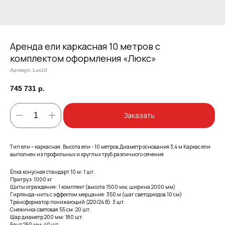
Аренда ели каркасная 10 метров с
комплектом оформления «Люкс»
Артикул:
Lux10
745 731
р.
Заказать
Тип ели – каркасная. Высота ели - 10 метров Диаметр основания 3,4 м Каркас ели
выполнен из профильных и круглых труб различного сечения
Ёлка конусная стандарт 10 м: 1 шт.
Пригруз: 1000 кг
Щиты ограждения: 1 комплект (высота 1500 мм, ширина 2000 мм)
Гирлянда-нить с эффектом мерцания: 350 м (шаг светодиодов 10 см)
Трансформатор понижающий (220/24 В): 3 шт.
Cнежинка световая 55 см: 20 шт.
Шар диаметр 200 мм: 180 шт.
Бант 250 мм: 40 шт.