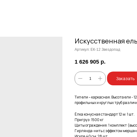
Искусственная ель
Артикул:
ЕК-12 Звездопад
1 626 905
р.
Заказать
Тип ели – каркасная. Высота ели - 
профильных и круглых труб различн
Ёлка конусная стандарт 12 м: 1 шт.
Пригруз: 1500 кг
Щиты ограждения: 1 комплект (выс
Гирлянда-нить с эффектом мерцания
Искра 40 см: 28 шт.