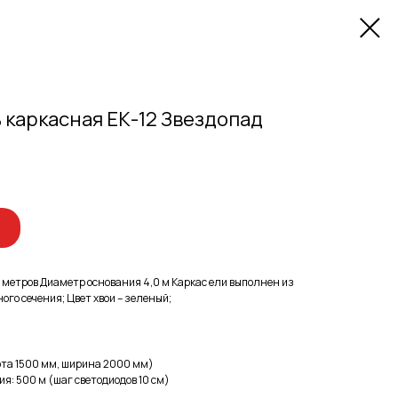
 каркасная ЕК-12 Звездопад
12 метров Диаметр основания 4,0 м Каркас ели выполнен из
ого сечения; Цвет хвои – зеленый;
ота 1500 мм, ширина 2000 мм)
: 500 м (шаг светодиодов 10 см)