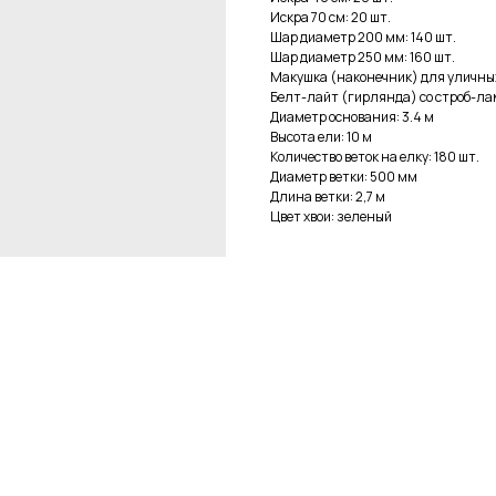
Искра 70 см: 20 шт.
Шар диаметр 200 мм: 140 шт.
Шар диаметр 250 мм: 160 шт.
Макушка (наконечник) для уличных 
Белт-лайт (гирлянда) со строб-ла
Диаметр основания: 3.4 м
Высота ели: 10 м
Количество веток на елку: 180 шт.
Диаметр ветки: 500 мм
Длина ветки: 2,7 м
Цвет хвои: зеленый