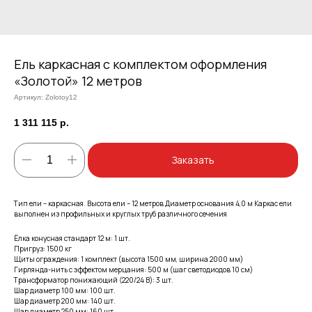
Ель каркасная с комплектом оформления
«Золотой» 12 метров
Артикул:
Zolotoy12
1 311 115
р.
Заказать
Тип ели – каркасная. Высота ели – 12 метров Диаметр основания 4,0 м Каркас ели
выполнен из профильных и круглых труб различного сечения
Ёлка конусная стандарт 12 м: 1 шт.
Пригруз: 1500 кг
Щиты ограждения: 1 комплект (высота 1500 мм, ширина 2000 мм)
Гирлянда-нить с эффектом мерцания: 500 м (шаг светодиодов 10 см)
Трансформатор понижающий (220/24 В): 3 шт.
Шар диаметр 100 мм: 100 шт.
Шар диаметр 200 мм: 140 шт.
Шар диаметр 250 мм: 160 шт.