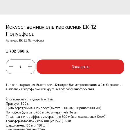
Искусственная ель каркасная ЕК-12
Полусфера
Артикул:
ЕК-12 Полусфера
1 732 360
р.
Заказать
Тип ели – каркасная. Высота ели – 12 метров Диаметр основания 4,0 м Каркас ели
выполнен из профильных и круглых труб различного сечения
Ёлка конусная стандарт 12 м: 1 шт.
Пригруз: 1500 кг
Щиты ограждения: 1 комплект (высота 1500 мм, ширина 2000 мм)
Полусфера (диаметр 450 мм) с внутренней: 34 шт.
Гирлянда-нить с эффектом мерцания: 500 м (шаг светодиодов 10 см)
Трансформатор понижающий (220/24 В): 3 шт.
Шар диаметр 150 мм: 150 шт.
Шар диаметр 200 мм: 77 шт.